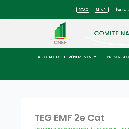
Aller
Écrire
au
BEAC
MINFI
contenu
COMITE NA
ACTUALITÉS ET ÉVÈNEMENTS
PRÉSENTAT
TEG EMF 2e Cat