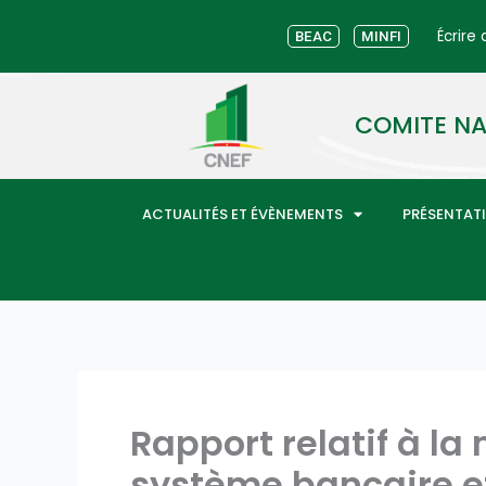
Aller
Écrire
au
BEAC
MINFI
contenu
COMITE NA
ACTUALITÉS ET ÉVÈNEMENTS
PRÉSENTAT
Rapport relatif à l
système bancaire et