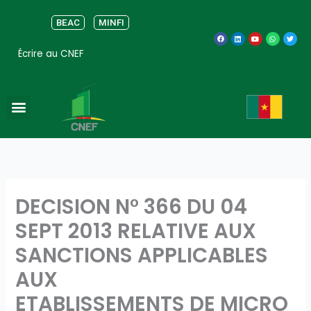
Aller
au
BEAC
MINFI
F
L
Y
W
T
contenu
a
i
o
h
w
c
n
u
a
i
Écrire au CNEF
e
k
t
t
t
b
e
u
s
t
o
d
b
a
e
o
i
e
p
r
k
n
p
Menu
DECISION N° 366 DU 04
SEPT 2013 RELATIVE AUX
SANCTIONS APPLICABLES
AUX
ETABLISSEMENTS DE MICRO