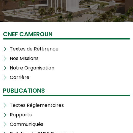
i
s
o
l
u
i
s
d
s
e
CNEF CAMEROUN
l
i
Textes de Référence
d
e
Nos Missions
Notre Organisation
Carrière
PUBLICATIONS
Textes Réglementaires
Rapports
Communiqués