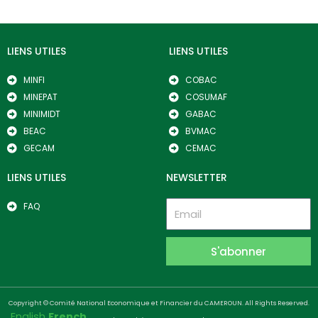
LIENS UTILES
LIENS UTILES
MINFI
COBAC
MINEPAT
COSUMAF
MINIMIDT
GABAC
BEAC
BVMAC
GECAM
CEMAC
LIENS UTILES
NEWSLETTER
FAQ
S'abonner
Copyright © Comité National Economique et Financier du CAMEROUN. All Rights Reserved.
English
French